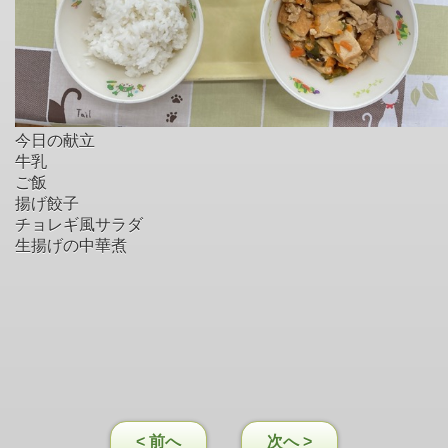
今日の献立
牛乳
ご飯
揚げ餃子
チョレギ風サラダ
生揚げの中華煮
< 前へ
次へ >