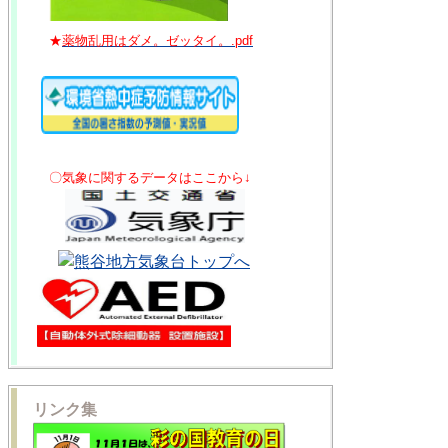
★
薬物乱用はダメ。ゼッタイ。.pdf
〇気象に関するデータはここから↓
リンク集