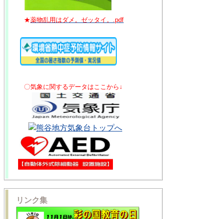
★
薬物乱用はダメ。ゼッタイ。.pdf
〇気象に関するデータはここから↓
リンク集