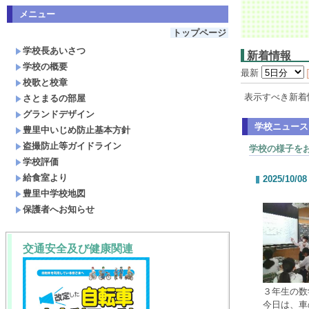
メニュー
トップページ
学校長あいさつ
新着情報
学校の概要
最新
校歌と校章
表示すべき新着
さとまるの部屋
グランドデザイン
学校ニュース
豊里中いじめ防止基本方針
盗撮防止等ガイドライン
学校の様子を
学校評価
給食室より
2025/10/08
豊里中学校地図
保護者へお知らせ
交通安全及び健康関連
３年生の数
今日は、車