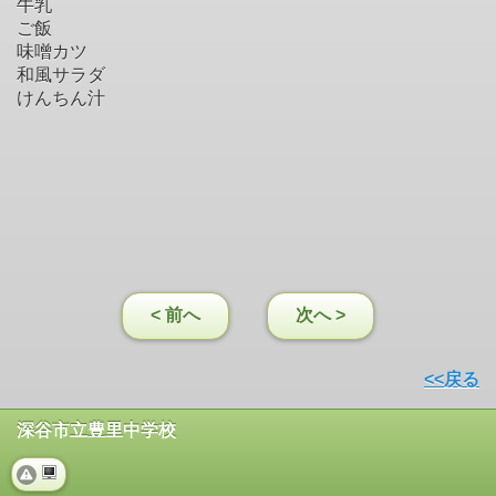
牛乳
ご飯
味噌カツ
和風サラダ
けんちん汁
< 前へ
次へ >
<<戻る
深谷市立豊里中学校