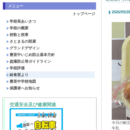
メニュー
2026/05/2
トップページ
学校長あいさつ
学校の概要
校歌と校章
さとまるの部屋
グランドデザイン
豊里中いじめ防止基本方針
盗撮防止等ガイドライン
学校評価
給食室より
豊里中学校地図
保護者へお知らせ
交通安全及び健康関連
今日の献
牛乳