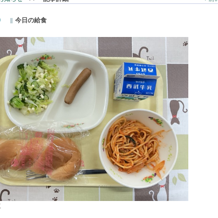
0
今日の給食
立