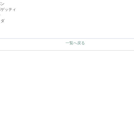
パン
パゲッティ
ー
ラダ
一覧へ戻る