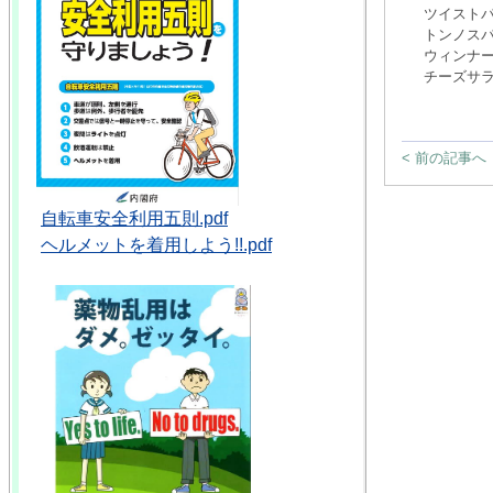
ツイスト
トンノス
ウィンナ
チーズサ
< 前の記事へ
自転車安全利用五則.pdf
ヘルメットを着用しよう!!.pdf