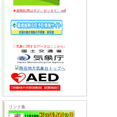
★
薬物乱用はダメ。ゼッタイ。.pdf
〇気象に関するデータはここから↓
リンク集