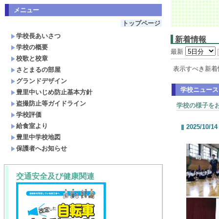
メニュー
トップページ
学校長あいさつ
新着情報
学校の概要
最新
校歌と校章
表示すべき新着
さとまるの部屋
グランドデザイン
学校ニュース
豊里中いじめ防止基本方針
盗撮防止等ガイドライン
学校の様子を
学校評価
給食室より
2025/10/14
豊里中学校地図
保護者へお知らせ
交通安全及び健康関連