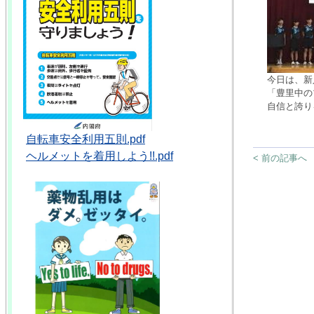
今日は、新
「豊里中の
自信と誇り
自転車安全利用五則.pdf
ヘルメットを着用しよう!!.pdf
< 前の記事へ