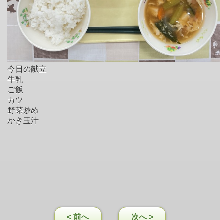
今日の献立
牛乳
ご飯
カツ
野菜炒め
かき玉汁
< 前へ
次へ >