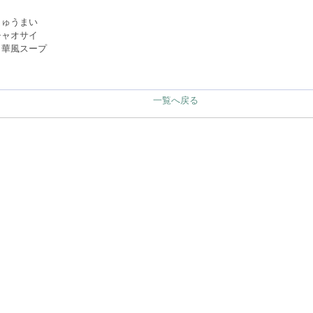
しゅうまい
チャオサイ
り華風スープ
一覧へ戻る