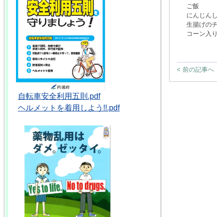
ご飯
にんじん
生揚げの
コーン入
< 前の記事へ
自転車安全利用五則.pdf
ヘルメットを着用しよう!!.pdf