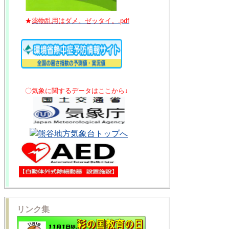
★
薬物乱用はダメ。ゼッタイ。.pdf
〇気象に関するデータはここから↓
リンク集