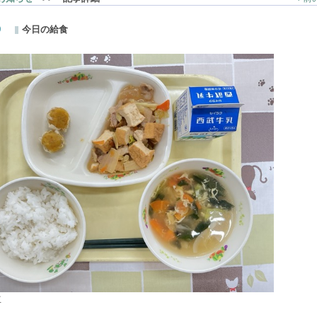
9
今日の給食
立