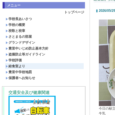
メニュー
2026/05/2
トップページ
学校長あいさつ
学校の概要
校歌と校章
さとまるの部屋
グランドデザイン
豊里中いじめ防止基本方針
盗撮防止等ガイドライン
学校評価
給食室より
豊里中学校地図
保護者へお知らせ
交通安全及び健康関連
今日の献
牛乳