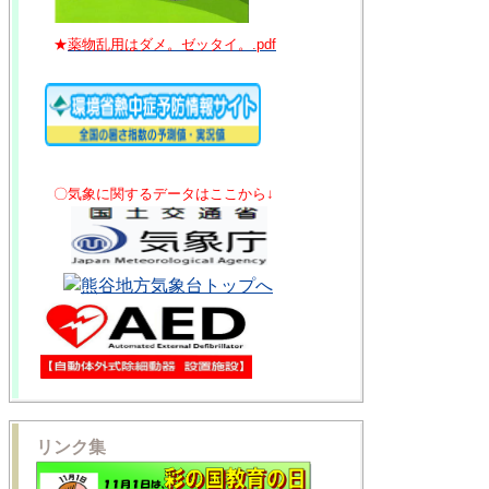
★
薬物乱用はダメ。ゼッタイ。.pdf
〇気象に関するデータはここから↓
リンク集