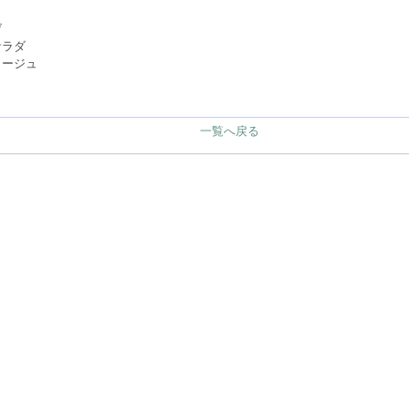
げ
サラダ
タージュ
一覧へ戻る