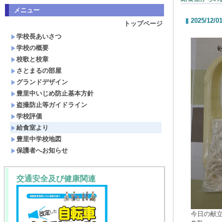
メニュー
2025/12/0
トップページ
学校長あいさつ
学校の概要
校歌と校章
さとまるの部屋
グランドデザイン
豊里中いじめ防止基本方針
盗撮防止等ガイドライン
学校評価
給食室より
豊里中学校地図
保護者へお知らせ
交通安全及び健康関連
今日の献