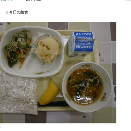
1
今日の給食
立