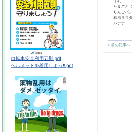
牛乳
たまごと
りんごパ
和風サラ
バナナ
< 前の記事へ
自転車安全利用五則.pdf
ヘルメットを着用しよう!!.pdf