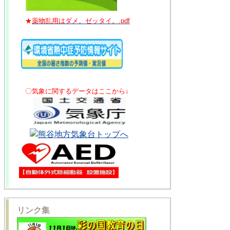
★
薬物乱用はダメ。ゼッタイ。.pdf
〇気象に関するデータはここから↓
リンク集