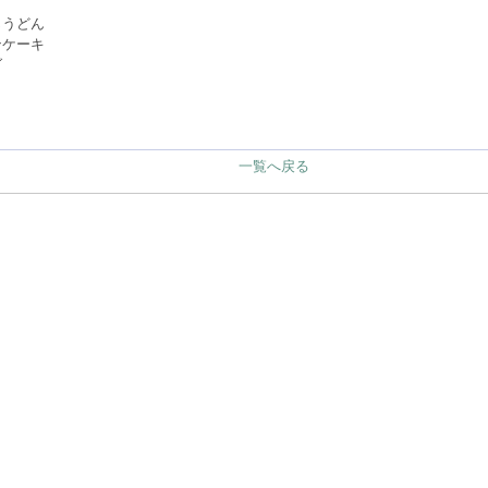
じうどん
ンケーキ
ダ
一覧へ戻る