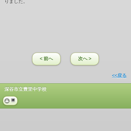
りました。
< 前へ
次へ >
<<戻る
深谷市立豊里中学校